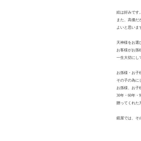
絵は好みです
また、高価だ
よいと思いま
天神様をお選
お客様がお孫
一生大切にし
お孫様・お子
その子の為に
お孫様、お子
30年・60
贈ってくれた
鏡屋では、そ