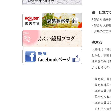
絵・仕立て
1.好きな絵を
2.好きな天
3.お店の方
注意点
天神様は「神
しかし、実際
逆向きの絵は
よくお考えの
・同じ絵、同
・同じ裂地質
・本金表装に
華やかな裂地
・本金表装以
もちろん金色