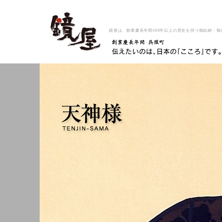
鏡屋は、創業慶長年間400年以上の歴史を持つ御結納・