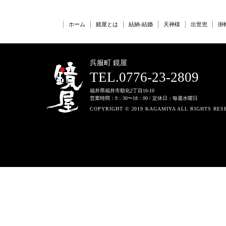
ホーム
鏡屋とは
結納-結婚
天神様
出世兜
掛
呉服町 鏡屋
TEL.0776-23-2809
福井県福井市順化2丁目16-10
営業時間：9：30〜18：00 / 定休日：毎週水曜日
COPYRIGHT © 2019 KAGAMIYA ALL RIGHTS RES